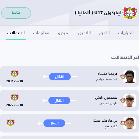
ليفركوزن U17 ( ألمانيا )
متابعة
المباريات
الأخبار
اللاعبون
فيديو
معلومات
الإنتقالات
آخر الإنتقالات
يريميا منساه
انتقال
خط وسط مهاجم
2031-06-30
سيميون رابش
انتقال
حارس المرمى
2027-06-30
بن هاويغورست
انتقال
قلب دفاع