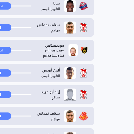
سانا
ان
الظهير الأيسر
ستاف نحماني
ا
مهاجم
موديستاس
فوروبيوفاس
ان
خط وسط مدافع
ألون أزوغي
ا
الظهير الأيمن
إياد أبو عبيد
ا
مدافع
ستاف نحماني
ا
مهاجم