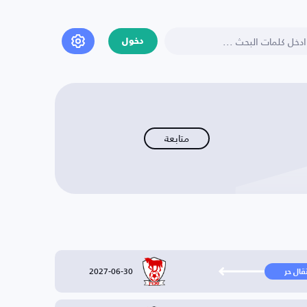
دخول
متابعة
2027-06-30
تقال حر