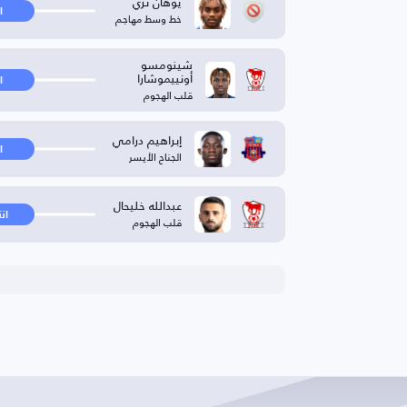
يوهان نزي
ا
خط وسط مهاجم
شينومسو
أونييموشارا
ا
قلب الهجوم
إبراهيم درامي
ا
الجناح الأيسر
عبدالله خليحال
ان
قلب الهجوم