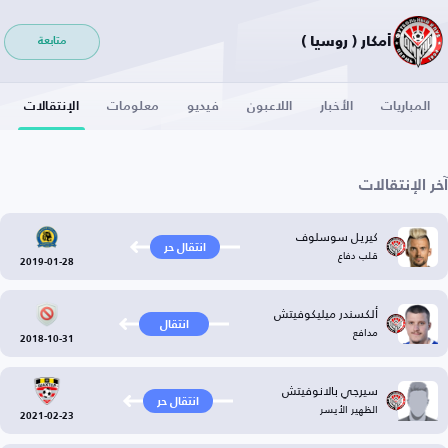
أمكار ( روسيا )
متابعة
المباريات
الأخبار
اللاعبون
فيديو
معلومات
الإنتقالات
آخر الإنتقالات
كيريل سوسلوف
انتقال حر
قلب دفاع
2019-01-28
ألكسندر ميليكوفيتش
انتقال
مدافع
2018-10-31
سيرجي بالانوفيتش
انتقال حر
الظهير الأيسر
2021-02-23