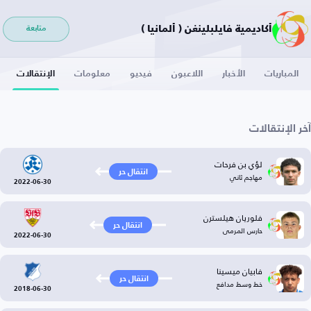
أكاديمية فايلبلينغن ( ألمانيا )
متابعة
المباريات
الأخبار
اللاعبون
فيديو
معلومات
الإنتقالات
آخر الإنتقالات
لؤي بن فرحات
انتقال حر
مهاجم ثاني
2022-06-30
فلوريان هيلسترن
انتقال حر
حارس المرمى
2022-06-30
فابيان ميسينا
انتقال حر
خط وسط مدافع
2018-06-30