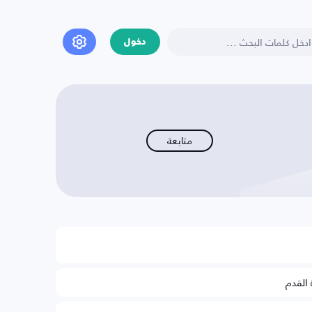
دخول
متابعة
 القدم