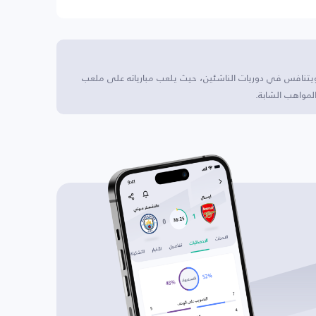
ا ويتنافس في دوريات الناشئين، حيث يلعب مبارياته على ملعب