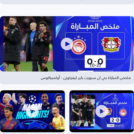
ملخص المباراة بي ان سبورت باير ليفركوزن - أولمبياكوس