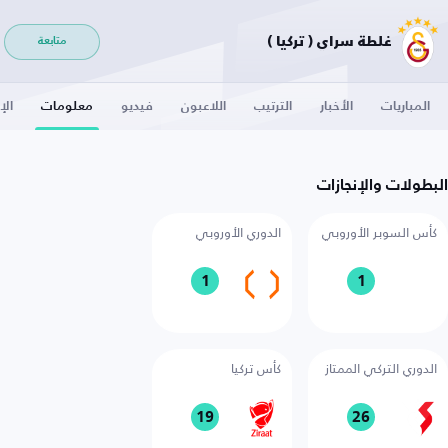
غلطة سراي ( تركيا )
متابعة
المباريات
الأخبار
الترتيب
اللاعبون
فيديو
معلومات
الإ
البطولات والإنجازات
كأس السوبر الأوروبي
الدوري الأوروبي
1
1
الدوري التركي الممتاز
كأس تركيا
19
26