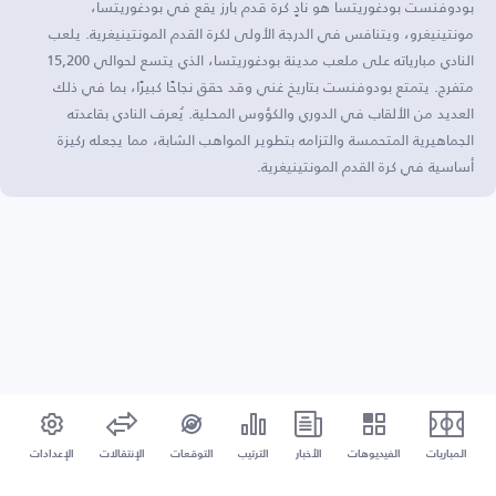
بودوفنست بودغوريتسا هو نادٍ كرة قدم بارز يقع في بودغوريتسا،
مونتينيغرو، ويتنافس في الدرجة الأولى لكرة القدم المونتينيغرية. يلعب
النادي مبارياته على ملعب مدينة بودغوريتسا، الذي يتسع لحوالي 15,200
متفرج. يتمتع بودوفنست بتاريخ غني وقد حقق نجاحًا كبيرًا، بما في ذلك
العديد من الألقاب في الدوري والكؤوس المحلية. يُعرف النادي بقاعدته
الجماهيرية المتحمسة والتزامه بتطوير المواهب الشابة، مما يجعله ركيزة
أساسية في كرة القدم المونتينيغرية.
المباريات
الفيديوهات
الأخبار
الترتيب
التوقعات
الإنتقالات
الإعدادات