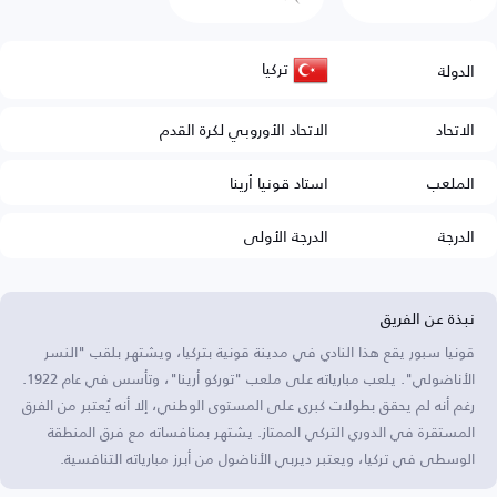
تركيا
الدولة
الاتحاد
الاتحاد الأوروبي لكرة القدم
الملعب
استاد قونيا أرينا
الدرجة
الدرجة الأولى
نبذة عن الفريق
قونيا سبور يقع هذا النادي في مدينة قونية بتركيا، ويشتهر بلقب "النسر
الأناضولي". يلعب مبارياته على ملعب "توركو أرينا"، وتأسس في عام 1922.
رغم أنه لم يحقق بطولات كبرى على المستوى الوطني، إلا أنه يُعتبر من الفرق
المستقرة في الدوري التركي الممتاز. يشتهر بمنافساته مع فرق المنطقة
الوسطى في تركيا، ويعتبر ديربي الأناضول من أبرز مبارياته التنافسية.