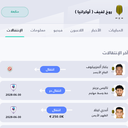
روخ لفيف ( أوكرانيا )
متابعة
المباريات
الأخبار
اللاعبون
فيديو
معلومات
الإنتقالات
آخر الإنتقالات
بكناز ألمزبيكوف
انتقال
الجناح الأيسر
تاليس برينر
انتقال حر
خط وسط مهاجم
2028-06-30
أندري كيتلا
انتقال
الظهير الأيمن
250.0K €
2028-06-30