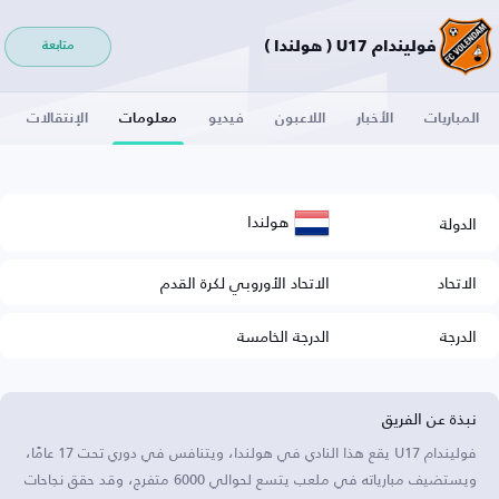
فوليندام U17 ( هولندا )
متابعة
المباريات
الأخبار
اللاعبون
فيديو
معلومات
الإنتقالات
هولندا
الدولة
الاتحاد
الاتحاد الأوروبي لكرة القدم
الدرجة
الدرجة الخامسة
نبذة عن الفريق
فوليندام U17 يقع هذا النادي في هولندا، ويتنافس في دوري تحت 17 عامًا،
ويستضيف مبارياته في ملعب يتسع لحوالي 6000 متفرج، وقد حقق نجاحات