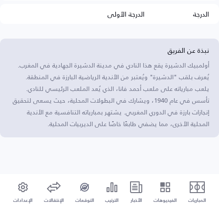
الدرجة
الدرجة الأولى
نبذة عن الفريق
أولمبيك الدشيرة يقع هذا النادي في مدينة الدشيرة الجهادية في المغرب.
يُعرف بلقب "الدشيرة" ويُعتبر من الأندية الرياضية البارزة في المنطقة.
يلعب مبارياته على ملعب أحمد فانا، الذي يُعد الملعب الرئيسي للنادي.
تأسس في عام 1940، ويشارك في البطولات المحلية، حيث يسعى لتحقيق
إنجازات بارزة في الدوري المغربي. يشتهر بمبارياته التنافسية مع الأندية
المحلية الأخرى، مما يضفي طابعًا خاصًا على الديربيات المحلية.
المباريات
الفيديوهات
الأخبار
الترتيب
التوقعات
الإنتقالات
الإعدادات