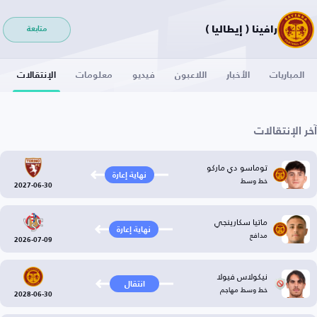
رافينا ( إيطاليا )
متابعة
المباريات
الأخبار
اللاعبون
فيديو
معلومات
الإنتقالات
آخر الإنتقالات
توماسو دي ماركو
نهاية إعارة
خط وسط
2027-06-30
ماتيا سكارينجي
نهاية إعارة
مدافع
2026-07-09
نيكولاس فيولا
انتقال
خط وسط مهاجم
2028-06-30