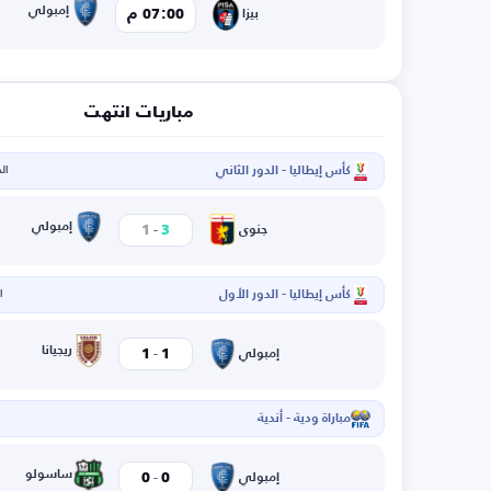
إمبولي
07:00 م
بيزا
مباريات انتهت
كأس إيطاليا - الدور الثاني
الخم
-
إمبولي
1
3
جنوى
كأس إيطاليا - الدور الأول
ال
-
ريجيانا
1
1
إمبولي
مباراة ودية - أندية
ا
-
ساسولو
0
0
إمبولي