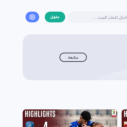
دخول
متابعة