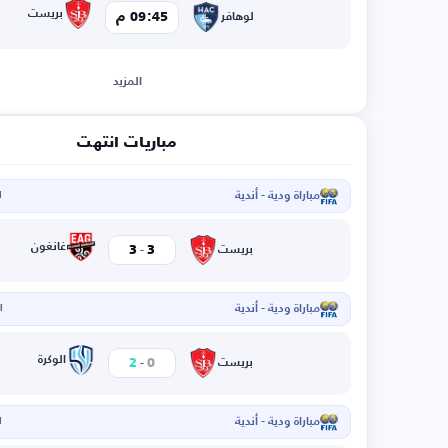
بريست
09:45 م
لوهافر
المزيد
مباريات انتهت
مباراة ودية - أندية
ا
-
غانغون
3
3
بريست
مباراة ودية - أندية
ال
-
الوكرة
2
0
بريست
مباراة ودية - أندية
ا