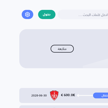
دخول
متابعة
2028-06-30
600.0K €
نتقال