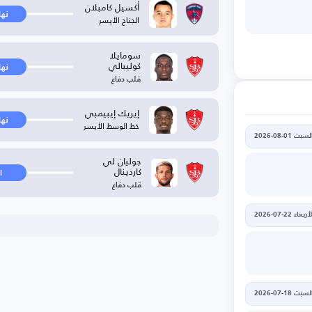
أكسيل كامبلان
نها
الجناح الأيسر
سومايلا
كوليبالي
نها
قلب دفاع
إيريك إيبيمبي
نها
خط الوسط الأيسر
لسبت 01-08-2026
جوليان لي
كاردينال
ا
قلب دفاع
أربعاء 22-07-2026
لسبت 18-07-2026