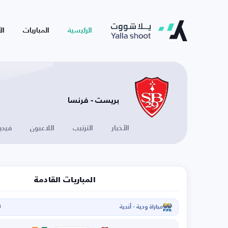
الرئيسية
المباريات
ال
بريست - فرنسا
الأخبار
الترتيب
اللاعبون
فيدي
المباريات القادمة
مباراة ودية - أندية
ا