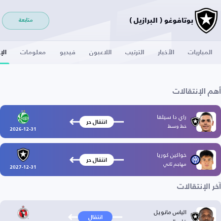
بوتافوغو ( البرازيل )
متابعة
المباريات
الأخبار
الترتيب
اللاعبون
فيديو
معلومات
الإ
أهم الإنتقالات
راي دا سيلفا
انتقال حر
خط وسط
2026-12-31
خواكين كوريا
انتقال حر
مهاجم ثاني
2027-12-31
آخر الإنتقالات
الياس مانويل
انتقال