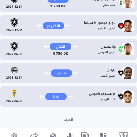
قلب دفاع
700.0K €
2027-12-31
باولو فيكتور دا سيلفا
انتقال حر
الظهير الأيسر
2028-12-31
وارليسون
انتقال
حارس المرمى
750.0K €
2027-06-30
يارلين
انتقال
الجناح الأيمن
2026-12-31
كريستوفر راموس
إعارة
قلب الهجوم
2027-06-30
المزيد