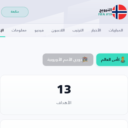
النرويج
متابعة
FIFA #19
المباريات
الأخبار
الترتيب
اللاعبون
فيديو
معلومات
الإ
كأس العالم
دوري الأمم الأوروبية
13
الأهداف