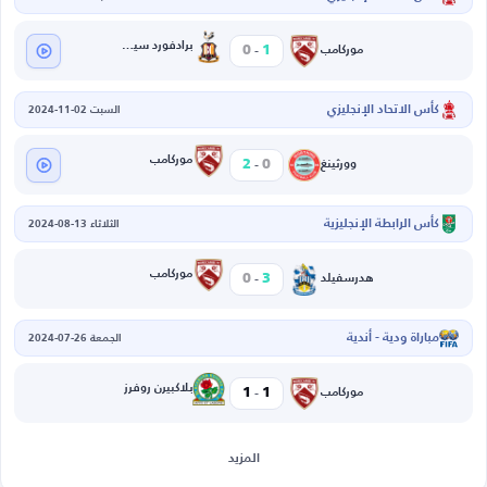
-
برادفورد سيتي
0
1
موركامب
كأس الاتحاد الإنجليزي
السبت 02-11-2024
-
موركامب
2
0
وورثينغ
كأس الرابطة الإنجليزية
الثلاثاء 13-08-2024
-
موركامب
0
3
هدرسفيلد
مباراة ودية - أندية
الجمعة 26-07-2024
-
بلاكبيرن روفرز
1
1
موركامب
المزيد