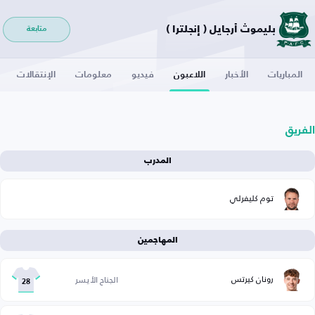
بليموث أرجايل ( إنجلترا )
متابعة
المباريات
الأخبار
اللاعبون
فيديو
معلومات
الإنتقالات
الفريق
المدرب
توم كليفرلي
المهاجمين
رونان كيرتس
الجناح الأيسر
28