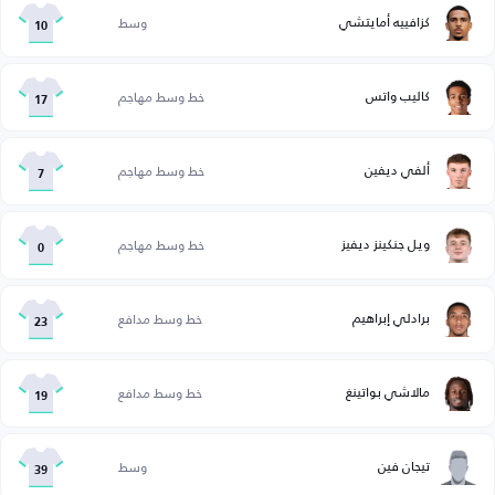
كزافييه أمايتشي
وسط
10
كاليب واتس
خط وسط مهاجم
17
ألفي ديفين
خط وسط مهاجم
7
ويل جنكينز ديفيز
خط وسط مهاجم
0
برادلي إبراهيم
خط وسط مدافع
23
مالاشي بواتينغ
خط وسط مدافع
19
تيجان فين
وسط
39