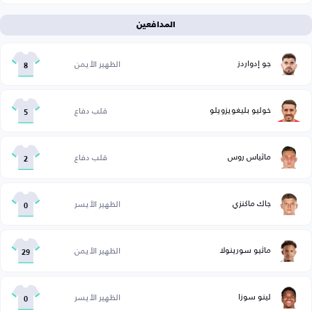
المدافعين
جو إدواردز
الظهير الأيمن
8
خوليو بليغويزويلو
قلب دفاع
5
ماثياس روس
قلب دفاع
2
جاك ماكنزي
الظهير الأيسر
0
ماثيو سورينولا
الظهير الأيمن
29
لينو سوزا
الظهير الأيسر
0