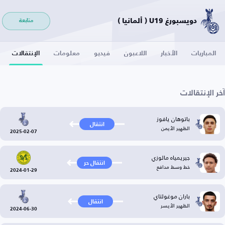
دويسبورغ U19 ( ألمانيا )
متابعة
المباريات
الأخبار
اللاعبون
فيديو
معلومات
الإنتقالات
آخر الإنتقالات
باتوهان يافوز
انتقال
الظهير الأيمن
2025-02-07
جيريمياه مالوزي
انتقال حر
خط وسط مدافع
2024-01-29
باران موغولتاي
انتقال
الظهير الأيسر
2024-06-30