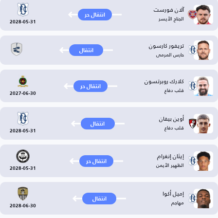
آلان فورست
انتقال حر
الجناح الأيسر
2028-05-31
تريفور كارسون
انتقال
حارس المرمى
كلارك روبرتسون
انتقال حر
قلب دفاع
2027-06-30
أوين بيفان
انتقال
قلب دفاع
2028-05-31
إيثان إنغرام
انتقال حر
الظهير الأيمن
2028-05-31
إميل أكوا
انتقال
مهاجم
2028-06-30