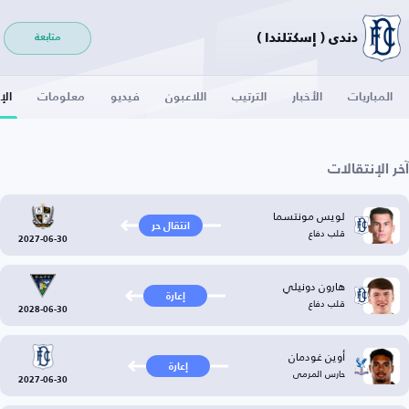
دندي ( إسكتلندا )
متابعة
المباريات
الأخبار
الترتيب
اللاعبون
فيديو
معلومات
الإ
آخر الإنتقالات
لويس مونتسما
انتقال حر
قلب دفاع
2027-06-30
هارون دونيلي
إعارة
قلب دفاع
2028-06-30
أوين غودمان
إعارة
حارس المرمى
2027-06-30