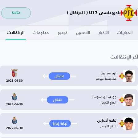
بادروينسي U17 ( البرتغال )
متابعة
المباريات
الأخبار
اللاعبون
فيديو
معلومات
الإنتقالات
آخر الإنتقالات
لويسينييو
انتقال
خط وسط مهاجم
2025-06-30
جونسالو سوسا
انتقال
الجناح الأيمن
2023-06-30
تياجو أندرادي
نهاية إعارة
الجناح الأيسر
2022-06-30