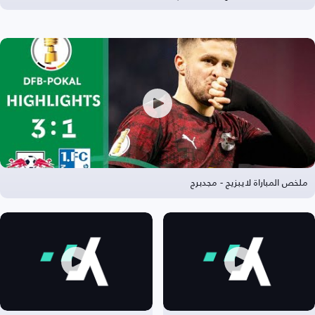
ملخص المباراة لايبزيج - مجدبرج