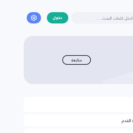
دخول
متابعة
 القدم