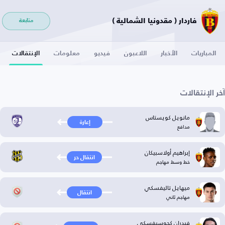
فاردار ( مقدونيا الشمالية )
متابعة
المباريات
الأخبار
اللاعبون
فيديو
معلومات
الإنتقالات
آخر الإنتقالات
مانويل كويستاس
إعارة
مدافع
إبراهيم أولاسبيكان
انتقال حر
خط وسط مهاجم
ميهايل تاليفسكي
انتقال
مهاجم ثاني
فيدران كجوسيفسكي