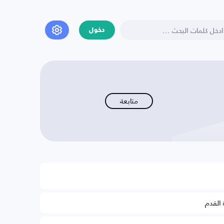
دخول
متابعة
 القدم