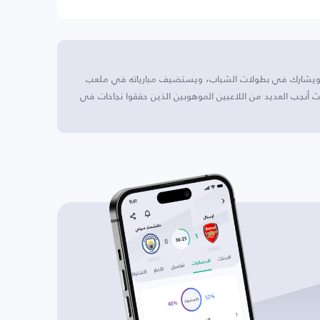
ة ويشارك في بطولات الشباب، ويستضيف مبارياته في ملعب
ريخ غني، حيث أنجب العديد من اللاعبين الموهوبين الذين حققوا نجاحات في