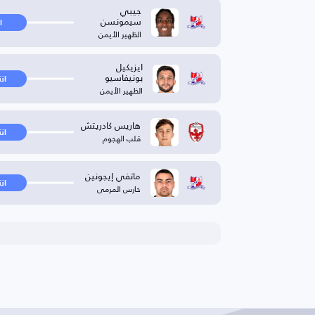
جيبي
سيمونسن
ا
الظهير الأيمن
ايزيكيل
بونيفاسيو
ان
الظهير الأيمن
هاريس كادريتش
ان
قلب الهجوم
ماتفي إيجونين
ان
حارس المرمى