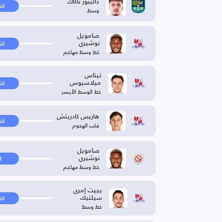
داليبور تاكاك
ان
وسط
صامويل
نوشيري
ان
خط وسط مهاجم
تيتاس
ميلاسيوس
ان
خط الوسط الأيسر
هاريس كادريتش
ان
قلب الهجوم
صامويل
نوشيري
ا
خط وسط مهاجم
يجيت إمري
سيلتيك
ان
خط وسط