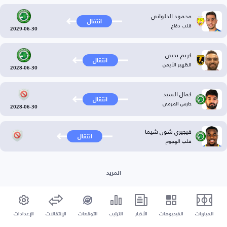
محمود الحلواني
انتقال
قلب دفاع
2029-06-30
كريم يحيى
انتقال
الظهير الأيمن
2028-06-30
كمال السيد
انتقال
حارس المرمى
2028-06-30
فيجيري شون شيما
انتقال
قلب الهجوم
المزيد
المباريات
الفيديوهات
الأخبار
الترتيب
التوقعات
الإنتقالات
الإعدادات