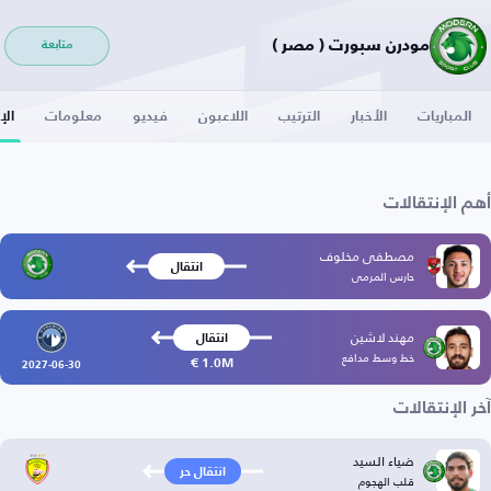
مودرن سبورت ( مصر )
متابعة
المباريات
الأخبار
الترتيب
اللاعبون
فيديو
معلومات
الإ
أهم الإنتقالات
مصطفى مخلوف
انتقال
حارس المرمى
مهند لاشين
انتقال
خط وسط مدافع
1.0M €
2027-06-30
آخر الإنتقالات
ضياء السيد
انتقال حر
قلب الهجوم