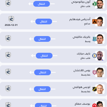
آرون جياكوموني
انتقال
قلب دفاع
أندرياس فيندهايم
انتقال
مدافع
2026-12-31
باتريك ماكليني
انتقال
وسط
نايف مبارك
انتقال
قلب دفاع
روس كالاتشان
انتقال
خط وسط
لويس هولتبي
انتقال
خط وسط
يوسف مفتاح
انتقال