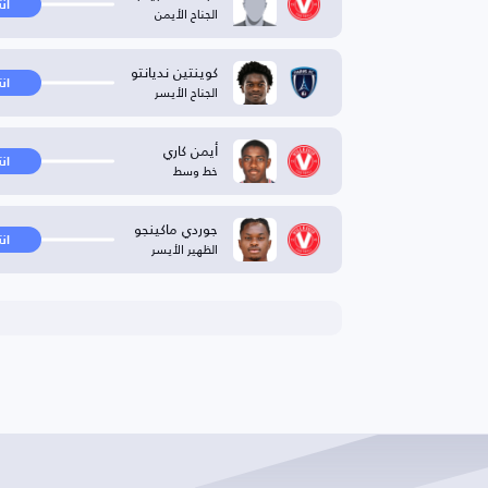
ان
الجناح الأيمن
كوينتين نديانتو
ان
الجناح الأيسر
أيمن كاري
ان
خط وسط
جوردي ماكينجو
ان
الظهير الأيسر