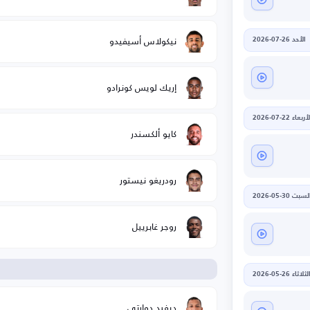
نيكولاس أسيفيدو
الأحد 26-07-2026
إريك لويس كونرادو
أربعاء 22-07-2026
كايو ألكسندر
رودريغو نيستور
لسبت 30-05-2026
روجر غابرييل
ا
لثلاثاء 26-05-2026
ديفيد دوارتي