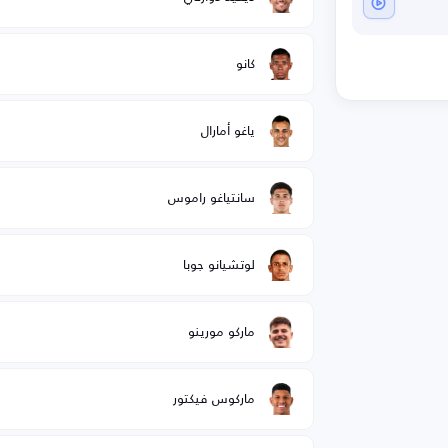
كانو
ياغو أمارال
سانتياغو راموس
لوتشيانو جوبا
ماركو مورينو
ماركوس فيكتور