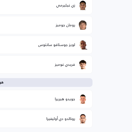
زي غيليرمي
رومان جوميز
لويز جوستافو سانتوس
فريدي غوميز
حر
جويدو هيريرا
رونالدو دي أوليفيرا