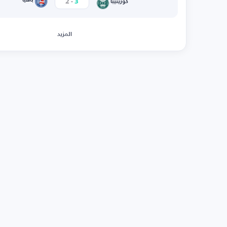
-
2
3
كوريتيبا
المزيد