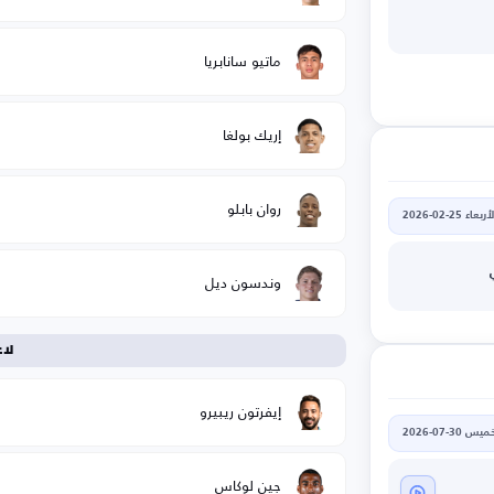
ماتيو سانابريا
إريك بولغا
روان بابلو
أربعاء 25-02-2026
وندسون ديل
لا
إيفرتون ريبيرو
يس 30-07-2026
جين لوكاس