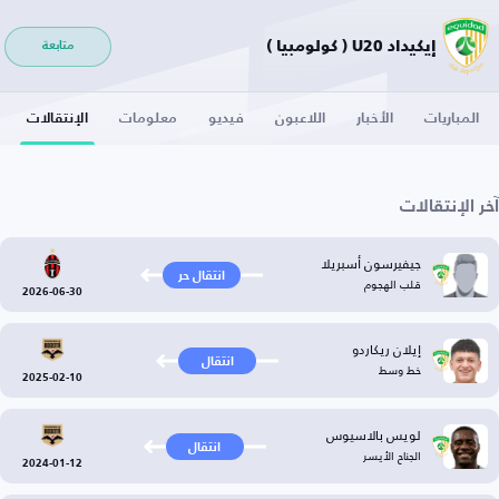
إيكيداد U20 ( كولومبيا )
متابعة
المباريات
الأخبار
اللاعبون
فيديو
معلومات
الإنتقالات
آخر الإنتقالات
جيفيرسون أسبريلا
انتقال حر
قلب الهجوم
2026-06-30
إيلان ريكاردو
انتقال
خط وسط
2025-02-10
لويس بالاسيوس
انتقال
الجناح الأيسر
2024-01-12