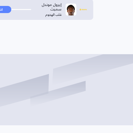
إيرول موندل
سميث
ان
قلب الهجوم