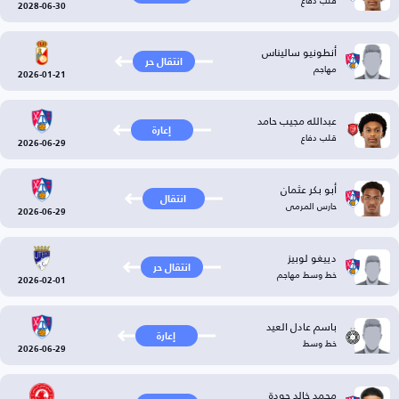
قلب دفاع
2028-06-30
أنطونيو ساليناس
انتقال حر
مهاجم
2026-01-21
عبدالله مجيب حامد
إعارة
قلب دفاع
2026-06-29
أبو بكر عثمان
انتقال
حارس المرمى
2026-06-29
دييغو لوبيز
انتقال حر
خط وسط مهاجم
2026-02-01
باسم عادل العيد
إعارة
خط وسط
2026-06-29
محمد خالد جودة