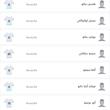
قاسم ديالو
خط وسط
0
جبريل كوليبالي
خط وسط
0
بوبكر ديالو
خط وسط
0
سيدو دياباتي
خط وسط
25
ألفا سينيو
خط وسط
0
فرناند أرابا داكو
خط وسط
0
ألو دومبيا
خط وسط
15