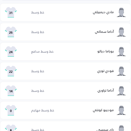
مادي ديمبيلي
خط وسط
31
آداما سماكي
خط وسط
26
بوراما ديالو
خط وسط مدافع
24
فودي توري
خط وسط
22
آداما تراوري
خط وسط
14
موديبو كونتي
خط وسط مهاجم
0
راي سيسي
خط وسط
8