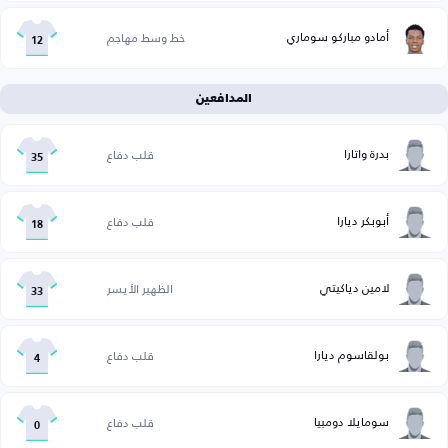
أمادو مباركو سوماري
خط وسط مهاجم
12
المدافعين
بدرة واتارا
قلب دفاع
35
أبوبكر ديارا
قلب دفاع
18
لامين دياكيتي
الظهير الأيسر
33
بولقاسوم ديارا
قلب دفاع
4
سومايلا دومبيا
قلب دفاع
0