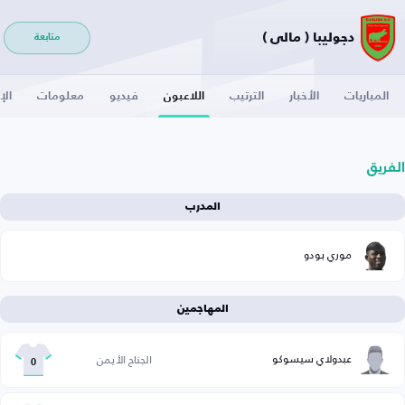
دجوليبا ( مالي )
متابعة
المباريات
الأخبار
الترتيب
اللاعبون
فيديو
معلومات
الإ
الفريق
المدرب
موري بودو
المهاجمين
عبدولاي سيسوكو
الجناح الأيمن
0