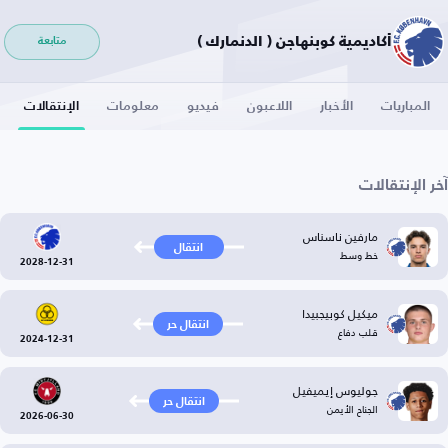
أكاديمية كوبنهاجن ( الدنمارك )
متابعة
المباريات
الأخبار
اللاعبون
فيديو
معلومات
الإنتقالات
آخر الإنتقالات
مارفين ناسناس
انتقال
خط وسط
2028-12-31
ميكيل كوبيجبيدا
انتقال حر
قلب دفاع
2024-12-31
جوليوس إيميفيل
انتقال حر
الجناح الأيمن
2026-06-30