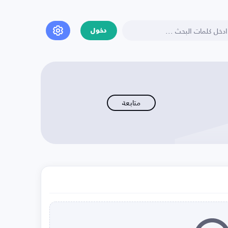
دخول
متابعة