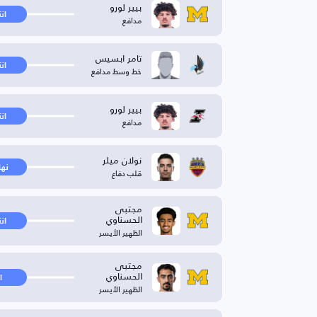
بيير لورو
ان
مدافع
تامر ابسيس
ان
خط وسط مدافع
بيير لورو
ان
مدافع
نولان ميلر
نها
قلب دفاع
مجتبی
الحسناوي
ان
الظهير الأيسر
مجتبى
الحسناوي
ا
الظهير الأيسر