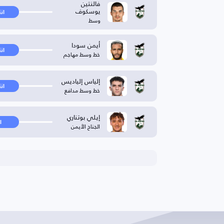
فالنتين
يوسكوف
ان
وسط
أيمن سودا
ان
خط وسط مهاجم
إلياس إلياديس
ان
خط وسط مدافع
إيلي بوتناري
ا
الجناح الأيمن