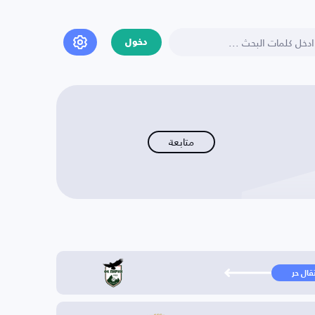
دخول
متابعة
تقال حر