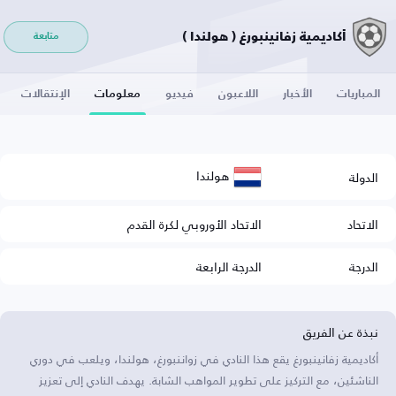
أكاديمية زفانينبورغ ( هولندا )
متابعة
المباريات
الأخبار
اللاعبون
فيديو
معلومات
الإنتقالات
هولندا
الدولة
الاتحاد
الاتحاد الأوروبي لكرة القدم
الدرجة
الدرجة الرابعة
نبذة عن الفريق
أكاديمية زفانينبورغ يقع هذا النادي في زواننبورغ، هولندا، ويلعب في دوري
الناشئين، مع التركيز على تطوير المواهب الشابة. يهدف النادي إلى تعزيز