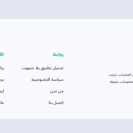
روابط
الأ
تحميل تطبيق يلا شووت
ريا
لمباريات، ترتيب
سياسة الخصوصية
بر
 ومعلومات دقيقة.
من نحن
ليف
اتصل بنا
ما