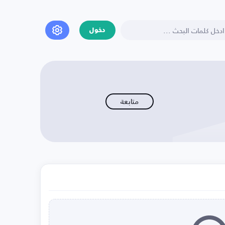
دخول
متابعة