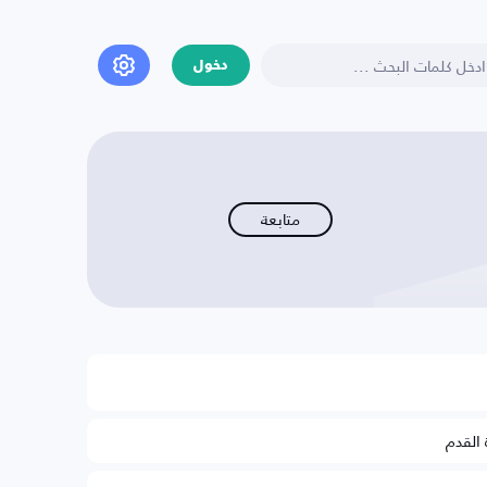
دخول
متابعة
 القدم