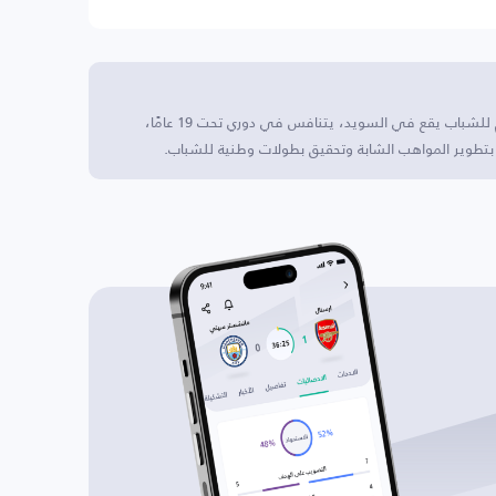
الاسم الكامل: إيك سيريوس أوبسالا U19 نادي كرة قدم للشباب يقع في السويد، يتنافس في دوري تحت 19 عامًا،