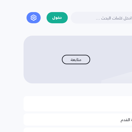
دخول
متابعة
 القدم