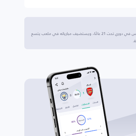
نوم يونايتد U21 يقع هذا النادي في إستونيا، حيث ينافس في دوري تحت 21 عامًا، ويستضيف مبارياته في ملعب يتسع