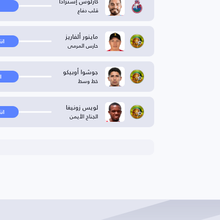
كارلوس إسترادا
قلب دفاع
ماينور ألفاريز
ان
حارس المرمى
جوشوا أوبيكو
ا
خط وسط
لويس زونيغا
ان
الجناح الأيمن