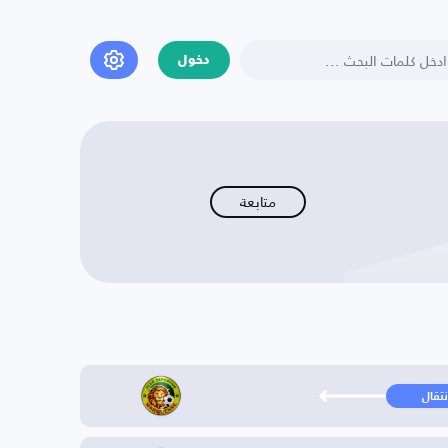
دخول
متابعة
نتقال