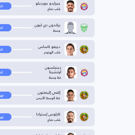
جيراردو جورديلو
ان
قلب دفاع
براندون دي ليون
ان
وسط
دييغو كاساس
ان
قلب الهجوم
دينيلسون
أوتشيتا
ان
خط وسط
إلفي إلينغتون
نها
خط الوسط الأيمن
كارلوس إسترادا
نها
قلب دفاع