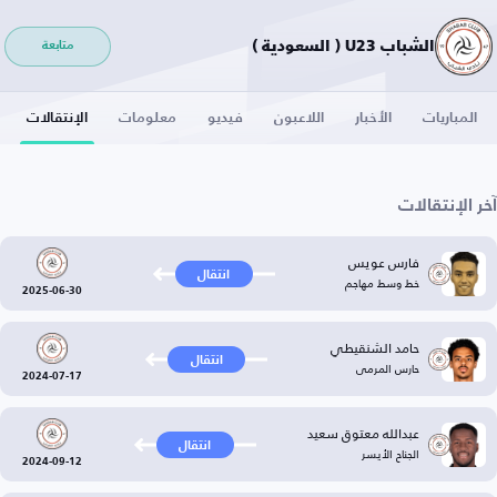
الشباب U23 ( السعودية )
متابعة
المباريات
الأخبار
اللاعبون
فيديو
معلومات
الإنتقالات
آخر الإنتقالات
فارس عويس
انتقال
خط وسط مهاجم
2025-06-30
حامد الشنقيطي
انتقال
حارس المرمى
2024-07-17
عبدالله معتوق سعيد
انتقال
الجناح الأيسر
2024-09-12