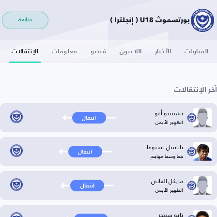
بورتسموث U18 ( إنجلترا )
متابعة
المباريات
الأخبار
اللاعبون
فيديو
معلومات
الإنتقالات
آخر الإنتقالات
تشينيدو أغو
انتقال
الظهير الأيمن
ناثانييل تشيوما
انتقال
خط وسط مهاجم
مايكل العاني
انتقال
الظهير الأيمن
تايو سينجر