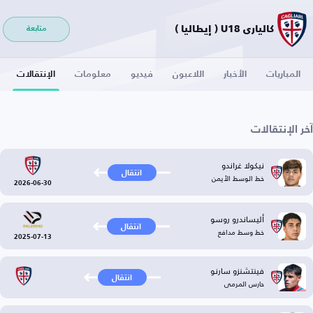
كالياري U18 ( إيطاليا )
متابعة
المباريات
الأخبار
اللاعبون
فيديو
معلومات
الإنتقالات
آخر الإنتقالات
نيكولا غراندو
انتقال
خط الوسط الأيمن
2026-06-30
أليساندرو روسو
انتقال
خط وسط مدافع
2025-07-13
فينتشنزو سارنو
انتقال
حارس المرمى