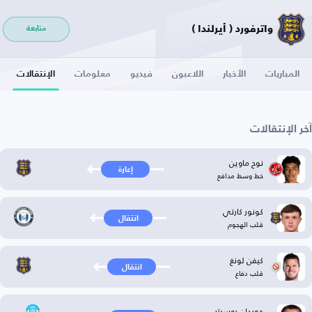
واترفورد ( أيرلندا )
متابعة
المباريات
الأخبار
اللاعبون
فيديو
معلومات
الإنتقالات
آخر الإنتقالات
نوح ماوين
إعارة
خط وسط مدافع
كونور كارتي
انتقال
قلب الهجوم
كيفن لونغ
انتقال
قلب دفاع
جوردان روسيتر