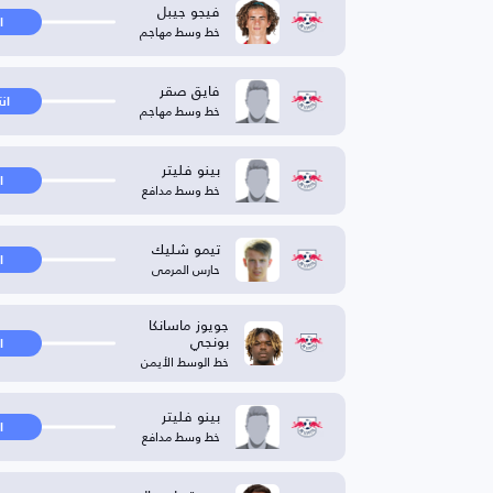
فيجو جيبل
ا
خط وسط مهاجم
فايق صقر
ان
خط وسط مهاجم
بينو فليتر
ا
خط وسط مدافع
تيمو شليك
ا
حارس المرمى
جويوز ماسانكا
بونجي
ا
خط الوسط الأيمن
بينو فليتر
ا
خط وسط مدافع