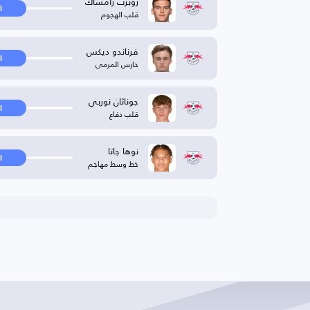
روبرت رامساك
ا
قلب الهجوم
فرناندو ديكس
ا
حارس المرمى
جوناثان نوربي
ا
قلب دفاع
نوها جاتا
ا
خط وسط مهاجم