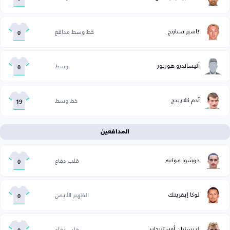
كاسبر ستارنج
خط وسط مدافع
0
أليساندرو هوربور
وسط
0
آدم كلاريدج
خط وسط
19
المدافعين
جوشوا موكيه
قلب دفاع
0
لوكا إيفرينك
الظهير الأيمن
0
كريستيان أوستيرجارد
قلب دفاع