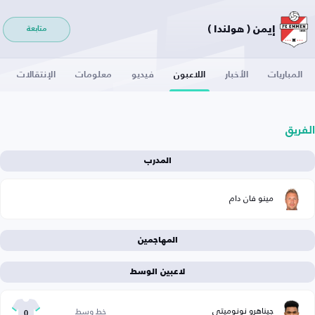
إيمن ( هولندا )
متابعة
المباريات
الأخبار
اللاعبون
فيديو
معلومات
الإنتقالات
الفريق
المدرب
مينو فان دام
المهاجمين
لاعبين الوسط
جيناهرو نونوميتي
خط وسط
0